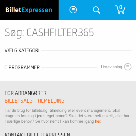
0
Søg: CASHFILTER365
VÆLG KATEGORI
0
PROGRAMMER
Listevisning
FOR ARRANGØRER
BILLETSALG - TILMELDING
Har du brug for billetsalg, tilmelding eller event management. Skal I
bruge en løsning i jeres eget brand? Skal det være helt enkelt, eller har
I særlige behov? Se hvor nemt I kan komme igang
her
.
KONTAKT BILLETEXPRESSEN