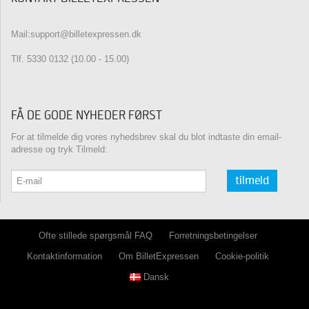
Mail:support@billetexpressen.dk
Tlf. 5330 0132 (10.00 - 15.00)
FÅ DE GODE NYHEDER FØRST
For at tilmelde dig vores nyhedsbrev skal du blot indtaste din email-
adresse og tryk Tilmeld:
tilmeld
Ofte stillede spørgsmål FAQ
Forretningsbetingelser
Kontaktinformation
Om BilletExpressen
Cookie-politik
Dansk