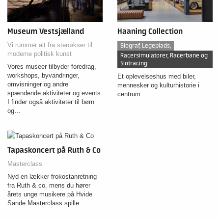
Museum Vestsjælland
Haaning Collection
Vi rummer alt fra stenøkser til
Biograf, Legeplads,
moderne politisk kunst
Racersimulatorer, Racerbane og
Slotracing
Vores museer tilbyder foredrag,
workshops, byvandringer,
Et oplevelseshus med biler,
omvisninger og andre
mennesker og kulturhistorie i
spændende aktiviteter og events.
centrum
I finder også aktiviteter til børn
og…
Tapaskoncert på Ruth & Co
Masterclass
Nyd en lækker frokostanretning
fra Ruth & co. mens du hører
årets unge musikere på Hvide
Sande Masterclass spille.