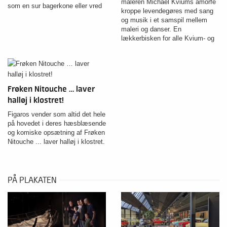
maleren Michael Kviums amorfe
som en sur bagerkone eller vred
kroppe levendegøres med sang
ZOO-direktør. Fra 6 år.
og musik i et samspil mellem
maleri og danser. En
lækkerbisken for alle Kvium- og
dansefans.
Frøken Nitouche … laver
halløj i klostret!
Figaros vender som altid det hele
på hovedet i deres hæsblæsende
og komiske opsætning af Frøken
Nitouche ... laver halløj i klostret.
PÅ PLAKATEN