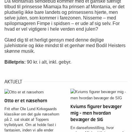
Da Montanias sendebud kommer med et ganske særligt
tilbud til prinsesse Miamaja fra prinsen af Montania, er det
pludselig ikke bare landets og prinsessens hjerte, men
selve julen, som kommer i farezonen. Nisserne – med
spilopmageren Fimpe i spidsen – er ude af sig selv. For
hvad er vel vigtigere i hele verden end julen?
Glæd dig til et herligt gensyn med denne dejlige
julehistorie og ikke mindst til et genhør med Bodil Heisters
skønne musik.
Billetpris:
90 kr. i alt, inkl. gebyr.
AKTUELT
Otto er et næsehorn
Kviums figurer bevæger
Frit efter Ole Lund Kirkegaards
mig - men hvordan
klassiker om det gule næsehorn
bevæger de SIG
på 2. sal skabt af Toppers
trylleblyant. Om at holde fast i
En danseforestilling, hvor
fantasien, inden vi alle ender