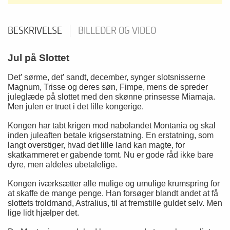
BESKRIVELSE
BILLEDER OG VIDEO
Jul på Slottet
Det’ sørme, det’ sandt, december, synger slotsnisserne
Magnum, Trisse og deres søn, Fimpe, mens de spreder
juleglæde på slottet med den skønne prinsesse Miamaja.
Men julen er truet i det lille kongerige.
Kongen har tabt krigen mod nabolandet Montania og skal
inden juleaften betale krigserstatning. En erstatning, som
langt overstiger, hvad det lille land kan magte, for
skatkammeret er gabende tomt. Nu er gode råd ikke bare
dyre, men aldeles ubetalelige.
Kongen iværksætter alle mulige og umulige krumspring for
at skaffe de mange penge. Han forsøger blandt andet at få
slottets troldmand, Astralius, til at fremstille guldet selv. Men
lige lidt hjælper det.