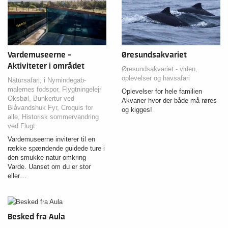
Vardemuseerne –
Øresundsakvariet
Aktiviteter i området
Øresundsakvariet - viden,
oplevelser og havsafari
Natursafari, i Nymindegab-
malernes fodspor, Flygtningelejr
Oplevelser for hele familien
Oksbøl, Bunkertur ved
Akvarier hvor der både må røres
Blåvandshuk Fyr, Croquis for
og kigges!
alle, Historisk sommervandring
ved Flugt
Vardemuseerne inviterer til en
række spændende guidede ture i
den smukke natur omkring
Varde. Uanset om du er stor
eller…
Besked fra Aula