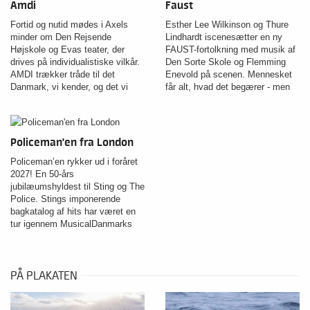
Amdi
Faust
Fortid og nutid mødes i Axels
Esther Lee Wilkinson og Thure
minder om Den Rejsende
Lindhardt iscenesætter en ny
Højskole og Evas teater, der
FAUST-fortolkning med musik af
drives på individualistiske vilkår.
Den Sorte Skole og Flemming
AMDI trækker tråde til det
Enevold på scenen. Mennesket
Danmark, vi kender, og det vi
får alt, hvad det begærer - men
husker. Om fællesskab,
føler sig tom.
idealisme og magt.
Policeman'en fra London
Policeman’en rykker ud i foråret
2027! En 50-års
jubilæumshyldest til Sting og The
Police. Stings imponerende
bagkatalog af hits har været en
tur igennem MusicalDanmarks
musikalske maskinrum.
PÅ PLAKATEN