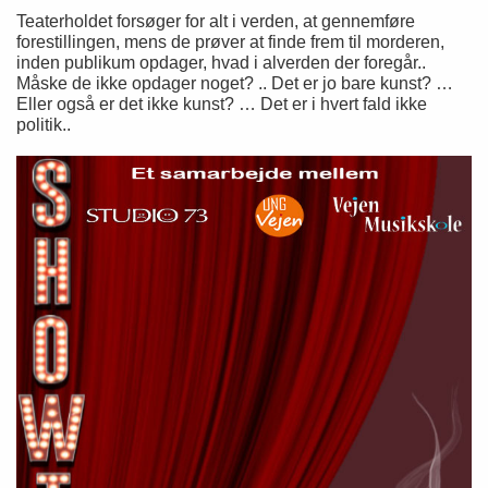
Teaterholdet forsøger for alt i verden, at gennemføre
forestillingen, mens de prøver at finde frem til morderen,
inden publikum opdager, hvad i alverden der foregår..
Måske de ikke opdager noget? .. Det er jo bare kunst? …
Eller også er det ikke kunst? … Det er i hvert fald ikke
politik..