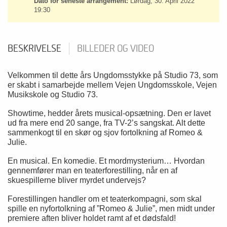
Dato for seneste arrangement:
Lørdag, 30. April 2022
19:30
BESKRIVELSE
BILLEDER OG VIDEO
Velkommen til dette års Ungdomsstykke på Studio 73, som
er skabt i samarbejde mellem Vejen Ungdomsskole, Vejen
Musikskole og Studio 73.
Showtime, hedder årets musical-opsætning. Den er lavet
ud fra mere end 20 sange, fra TV-2’s sangskat. Alt dette
sammenkogt til en skør og sjov fortolkning af Romeo &
Julie.
En musical. En komedie. Et mordmysterium… Hvordan
gennemfører man en teaterforestilling, når en af
skuespillerne bliver myrdet undervejs?
Forestillingen handler om et teaterkompagni, som skal
spille en nyfortolkning af ”Romeo & Julie”, men midt under
premiere aften bliver holdet ramt af et dødsfald!