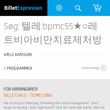
0
Søg: 텔레:bpmc55★○레
트비아비만치료제처방
VÆLG KATEGORI
0
PROGRAMMER
Listevisning
FOR ARRANGØRER
BILLETSALG - TILMELDING
Har du brug for billetsalg, tilmelding eller event management. Skal I
bruge en løsning i jeres eget brand? Skal det være helt enkelt, eller har