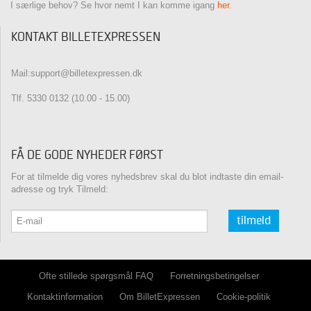
I særlige behov? Se hvor nemt I kan komme igang
her
.
KONTAKT BILLETEXPRESSEN
Mail:support@billetexpressen.dk
Tlf. 5330 0132 (10.00 - 15.00)
FÅ DE GODE NYHEDER FØRST
For at tilmelde dig vores nyhedsbrev skal du blot indtaste din email-
adresse og tryk Tilmeld:
tilmeld
Ofte stillede spørgsmål FAQ
Forretningsbetingelser
Kontaktinformation
Om BilletExpressen
Cookie-politik