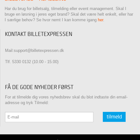
Har du brug for billetsalg, tilmelding eller event management. Skal I
bruge en løsning i jeres eget brand? Skal det være helt enkelt, eller har
I særlige behov? Se hvor nemt I kan komme igang
her
.
KONTAKT BILLETEXPRESSEN
Mail:support@billetexpressen.dk
Tlf. 5330 0132 (10.00 - 15.00)
FÅ DE GODE NYHEDER FØRST
For at tilmelde dig vores nyhedsbrev skal du blot indtaste din email-
adresse og tryk Tilmeld:
tilmeld