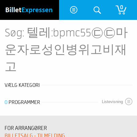
0
Søg: 텔레:bpmc55㉢㉢마
운자로성인병위고비재
고
VÆLG KATEGORI
0
PROGRAMMER
Listevisning
FOR ARRANGØRER
BILLETSALG - TILMELDING