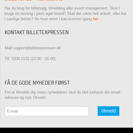
Har du brug for billetsalg, tilmelding eller event management. Skal I
bruge en løsning i jeres eget brand? Skal det være helt enkelt, eller har
I særlige behov? Se hvor nemt I kan komme igang
her
.
KONTAKT BILLETEXPRESSEN
Mail:support@billetexpressen.dk
Tlf. 5330 0132 (10.00 - 15.00)
FÅ DE GODE NYHEDER FØRST
For at tilmelde dig vores nyhedsbrev skal du blot indtaste din email-
adresse og tryk Tilmeld:
tilmeld