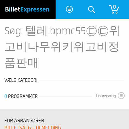
0
Søg: 텔레:bpmc55㉢㉢위
고비나무위키위고비정
품판매
VÆLG KATEGORI
0
PROGRAMMER
Listevisning
FOR ARRANGØRER
BILLETSALG - TILMELDING