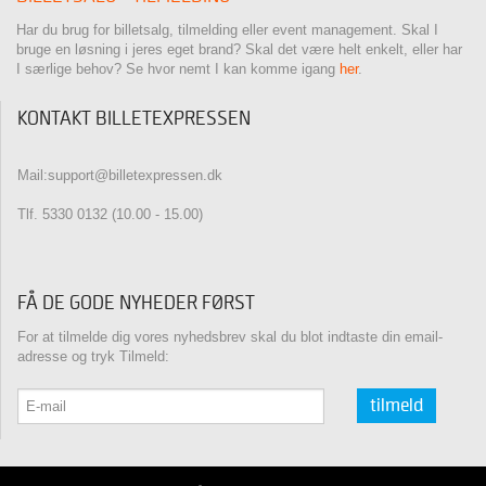
Har du brug for billetsalg, tilmelding eller event management. Skal I
bruge en løsning i jeres eget brand? Skal det være helt enkelt, eller har
I særlige behov? Se hvor nemt I kan komme igang
her
.
KONTAKT BILLETEXPRESSEN
Mail:support@billetexpressen.dk
Tlf. 5330 0132 (10.00 - 15.00)
FÅ DE GODE NYHEDER FØRST
For at tilmelde dig vores nyhedsbrev skal du blot indtaste din email-
adresse og tryk Tilmeld:
tilmeld