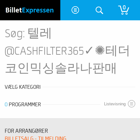
0
Søg: 텔레
@CASHFILTER365✓✺테더
코인믹싱솔라나판매
VÆLG KATEGORI
0
PROGRAMMER
Listevisning
FOR ARRANGØRER
BILLETSALG - TILMELDING