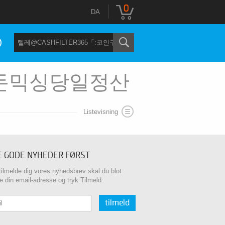
0
DA
매대행돈믹싱당일정산
Listevisning
E GODE NYHEDER FØRST
 tilmelde dig vores nyhedsbrev skal du blot
te din email-adresse og tryk Tilmeld:
tilmeld