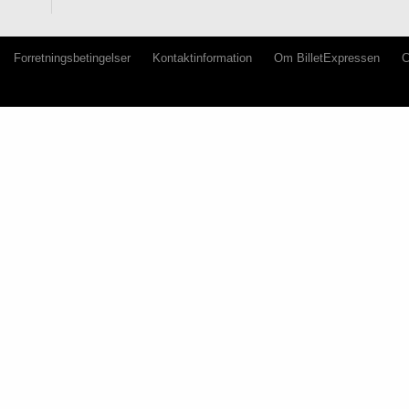
Forretningsbetingelser
Kontaktinformation
Om BilletExpressen
C