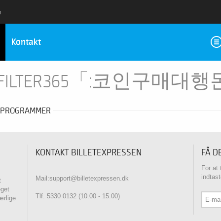
m
Kontakt
ASHFILTER365「:코인구
PROGRAMMER
KONTAKT BILLETEXPRESSEN
FÅ D
For at
indtas
Mail:support@billetexpressen.dk
t
eget
Tlf. 5330 0132 (10.00 - 15.00)
ærlige