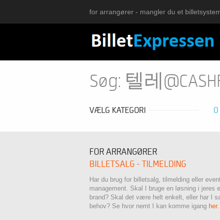
for arrangører - mangler du et billetsyste
Søg: 텔레@C
VÆLG KATEGORI
0
FOR ARRANGØRER
BILLETSALG - TILMELDING
Har du brug for billetsalg, tilmelding eller even
management. Skal I bruge en løsning i jeres 
brand? Skal det være helt enkelt, eller har I s
behov? Se hvor nemt I kan komme igang
her
.