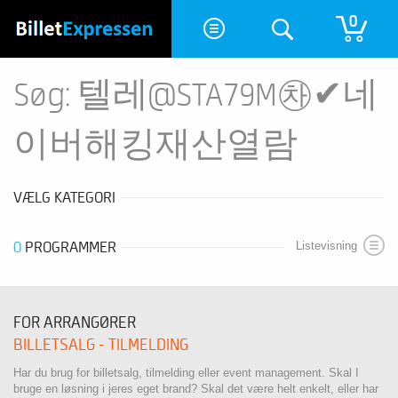
0
Søg: 텔레@STA79M㉷✔네
이버해킹재산열람
VÆLG KATEGORI
0
PROGRAMMER
Listevisning
FOR ARRANGØRER
BILLETSALG - TILMELDING
Har du brug for billetsalg, tilmelding eller event management. Skal I
bruge en løsning i jeres eget brand? Skal det være helt enkelt, eller har