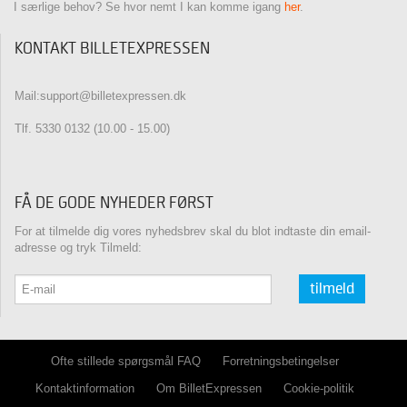
I særlige behov? Se hvor nemt I kan komme igang
her
.
KONTAKT BILLETEXPRESSEN
Mail:support@billetexpressen.dk
Tlf. 5330 0132 (10.00 - 15.00)
FÅ DE GODE NYHEDER FØRST
For at tilmelde dig vores nyhedsbrev skal du blot indtaste din email-
adresse og tryk Tilmeld:
tilmeld
Ofte stillede spørgsmål FAQ
Forretningsbetingelser
Kontaktinformation
Om BilletExpressen
Cookie-politik