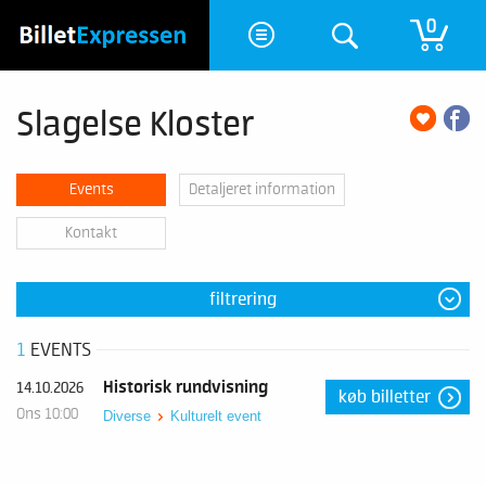
0
Slagelse Kloster
Events
Detaljeret information
Kontakt
filtrering
1
EVENTS
Historisk rundvisning
14.10.2026
køb billetter
Ons 10:00
Diverse
Kulturelt event