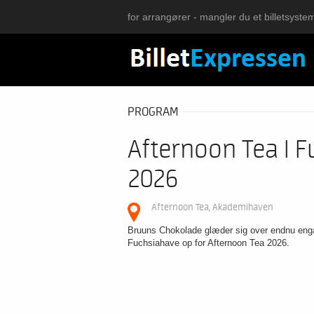
for arrangører - mangler du et billetsyste
PROGRAM
Afternoon Tea I 
2026
Afternoon Tea, Akademihaven
Bruuns Chokolade glæder sig over endnu en
Fuchsiahave op for Afternoon Tea 2026.