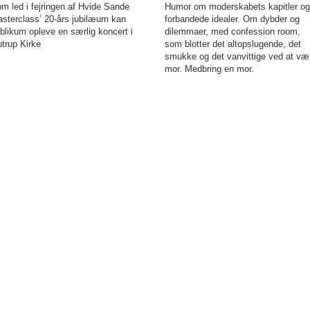
m led i fejringen af Hvide Sande
Humor om moderskabets kapitler og
sterclass’ 20-års jubilæum kan
forbandede idealer. Om dybder og
blikum opleve en særlig koncert i
dilemmaer, med confession room,
trup Kirke
som blotter det altopslugende, det
smukke og det vanvittige ved at væ
mor. Medbring en mor.