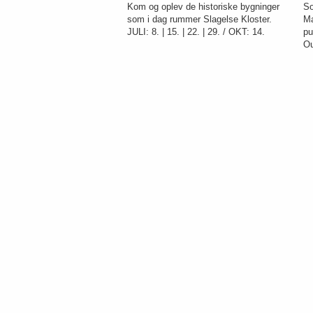
Kom og oplev de historiske bygninger
So
som i dag rummer Slagelse Kloster.
Ma
JULI: 8. | 15. | 22. | 29. / OKT: 14.
pu
Ou